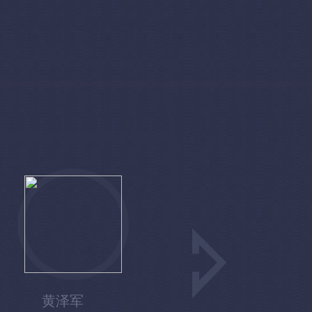
立即体验
黄泽军
杨海屏