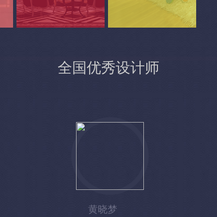
别墅豪宅
精品雅居
全国优秀设计师
详细了解
详细了解
黄晓梦